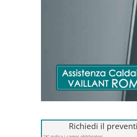
Richiedi il preven
"
" indica i campi obbligatori
*