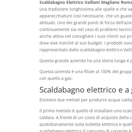
Scaldabagno Elettrico Vaillant Magliano Rom
una tradizione lunghissima alle spalle e che v
apparecchiature così necessarie, che un guasto
abituati. Uno dei grandi punti di forza dell’az
continuamente sia nel caso di problemi tecnic
anche attiva nel consigliare i suoi clienti sui 
dove vive nonché al suo budget. I prodotti son
rappresentato dallo scaldabagno elettrico Vaill
Questa grande azienda ha una storia lunga e pre
Questa azienda è una filiale al 100% del grup
con quello a gas.
Scaldabagno elettrico e a 
Esistono due metodi per produrre acqua calda 
Il primo metodo è quello di installare uno scal
caldaia. A fronte di un costo di acquisto della
quotidianamente sulla bolletta elettrica e quel
scaldabagno elettrico il consumo di corrente è