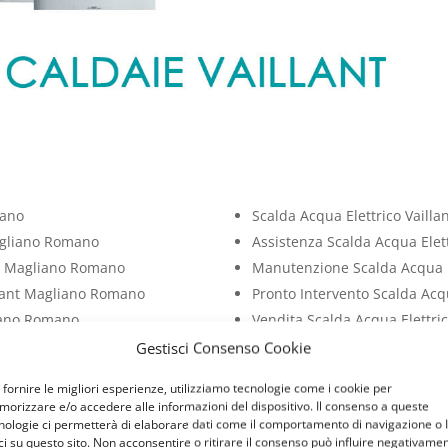
mano
Scalda Acqua Elettrico Vaill
Magliano Romano
Assistenza Scalda Acqua Elet
nt Magliano Romano
Manutenzione Scalda Acqua E
llant Magliano Romano
Pronto Intervento Scalda Acq
liano Romano
Vendita Scalda Acqua Elettri
t Magliano Romano
Installazione Scalda Acqua E
Gestisci Consenso Cookie
liano Romano
Cambio Scalda Acqua Elettri
 fornire le migliori esperienze, utilizziamo tecnologie come i cookie per
 Magliano Romano
Riparazione Scalda Acqua Ele
orizzare e/o accedere alle informazioni del dispositivo. Il consenso a queste
 Magliano Romano
Sostituzione Scalda Acqua El
nologie ci permetterà di elaborare dati come il comportamento di navigazione o 
ci su questo sito. Non acconsentire o ritirare il consenso può influire negativame