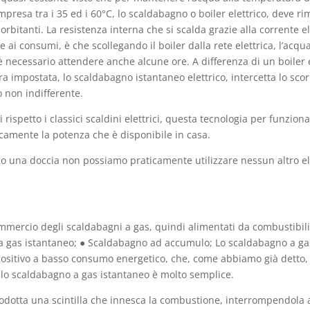
resa tra i 35 ed i 60°C, lo scaldabagno o boiler elettrico, deve r
esorbitanti. La resistenza interna che si scalda grazie alla corrente 
e ai consumi, è che scollegando il boiler dalla rete elettrica, l’ac
 necessario attendere anche alcune ore. A differenza di un boiler 
ra impostata, lo scaldabagno istantaneo elettrico, intercetta lo sc
 non indifferente.
rispetto i classici scaldini elettrici, questa tecnologia per funzio
icamente la potenza che è disponibile in casa.
amo una doccia non possiamo praticamente utilizzare nessun altro el
ommercio degli scaldabagni a gas, quindi alimentati da combustibili 
a gas istantaneo; ● Scaldabagno ad accumulo; Lo scaldabagno a gas
dispositivo a basso consumo energetico, che, come abbiamo già detto
lo scaldabagno a gas istantaneo è molto semplice.
rodotta una scintilla che innesca la combustione, interrompendola a