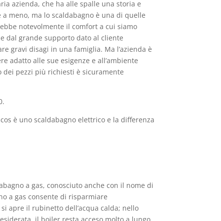
ria azienda, che ha alle spalle una storia e
are a meno, ma lo scaldabagno è una di quelle
rrebbe notevolmente il comfort a cui siamo
 e dal grande supporto dato al cliente
 gravi disagi in una famiglia. Ma l’azienda è
sere adatto alle sue esigenze e all’ambiente
 dei pezzi più richiesti è sicuramente
0.
os è uno scaldabagno elettrico e la differenza
aldabagno a gas, conosciuto anche con il nome di
agno a gas consente di risparmiare
i apre il rubinetto dell’acqua calda; nello
siderata, il boiler resta acceso molto a lungo.