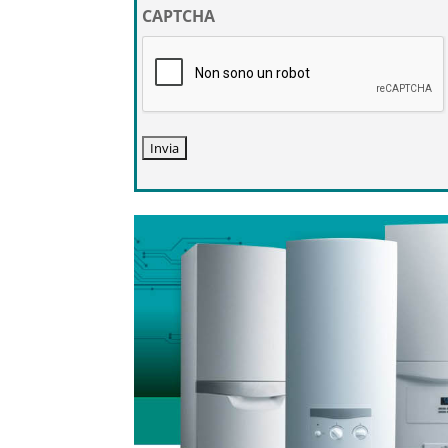
privacy
CAPTCHA
*