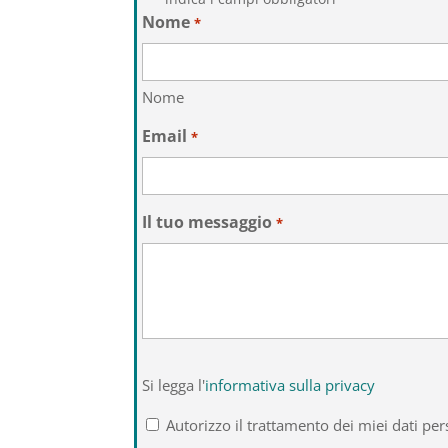
Nome
*
Nome
Email
*
Il tuo messaggio
*
Si
Si legga l'
informativa sulla privacy
legga
l'informativa
Autorizzo il trattamento dei miei dati per
sulla