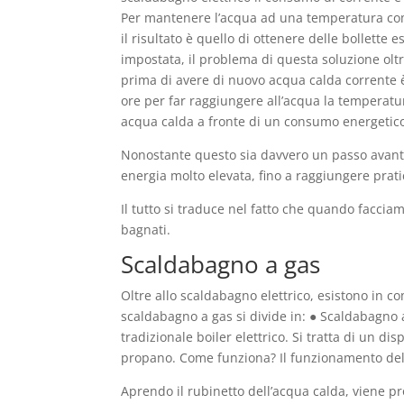
Per mantenere l’acqua ad una temperatura comp
il risultato è quello di ottenere delle bollette 
impostata, il problema di questa soluzione oltr
prima di avere di nuovo acqua calda corrente è
ore per far raggiungere all’acqua la temperatu
acqua calda a fronte di un consumo energetico
Nonostante questo sia davvero un passo avanti 
energia molto elevata, fino a raggiungere prat
Il tutto si traduce nel fatto che quando facci
bagnati.
Scaldabagno a gas
Oltre allo scaldabagno elettrico, esistono in c
scaldabagno a gas si divide in: ● Scaldabagno 
tradizionale boiler elettrico. Si tratta di un 
propano. Come funziona? Il funzionamento del
Aprendo il rubinetto dell’acqua calda, viene p