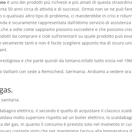
ano
è uno dei prodotti più richiesti e più amati di questa straordina
anta 50 anni circa di attività e di successi. Ormai non se ne può f
 o qualsiasi altro tipo di problema, ci manderebbe in crisi e ridu
ienda è sicuramente rappresentata dall’ottimo servizio di assistenza
i,che a volte come sappiamo possono succedere e che possono creare
prodotti da comprare e cioè sull’orientarli su quale prodotto può es
o veramente tanti e non è facile scegliere appunto ma di sicuro uno
ant.
stigiosa e che parte quindi da lontano.Infatti tutto inizia nel 196
po Vaillant con sede a Remscheid, Germania. Andiamo a vedere ora c
gas.
sanitaria.
dabagno elettrico, il secondo è quello di acquistare il classico sc
 caldaia molto superiore rispetto ad un boiler elettrico, lo scaldab
la del gas, in quanto il consumo è previsto solo nel momento in cui s
 quasi costante visto che per mantenere l’acqua alla temperatura de