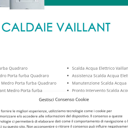
furba Quadraro
Scalda Acqua Elettrico Vaill
edro Porta furba Quadraro
Assistenza Scalda Acqua Elet
t Medro Porta furba Quadraro
Manutenzione Scalda Acqua E
lant Medro Porta furba
Pronto Intervento Scalda Acqu
Quadraro
Gestisci Consenso Cookie
o Porta furba Quadraro
Vendita Scalda Acqua Elettri
 fornire le migliori esperienze, utilizziamo tecnologie come i cookie per
t Medro Porta furba Quadraro
Installazione Scalda Acqua E
orizzare e/o accedere alle informazioni del dispositivo. Il consenso a queste
o Porta furba Quadraro
Cambio Scalda Acqua Elettric
nologie ci permetterà di elaborare dati come il comportamento di navigazione o 
ci su questo sito. Non acconsentire o ritirare il consenso può influire negativame
Medro Porta furba Quadraro
Riparazione Scalda Acqua Ele