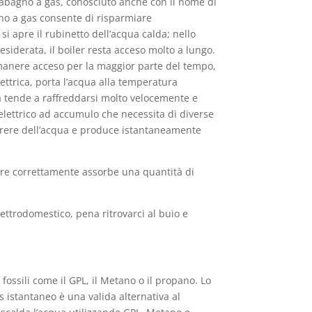
aldabagno a gas, conosciuto anche con il nome di
agno a gas consente di risparmiare
i apre il rubinetto dell’acqua calda; nello
siderata, il boiler resta acceso molto a lungo.
imanere acceso per la maggior parte del tempo,
elettrica, porta l’acqua alla temperatura
qua tende a raffreddarsi molto velocemente e
elettrico ad accumulo che necessita di diverse
orrere dell’acqua e produce istantaneamente
nare correttamente assorbe una quantità di
ettrodomestico, pena ritrovarci al buio e
fossili come il GPL, il Metano o il propano. Lo
 istantaneo è una valida alternativa al