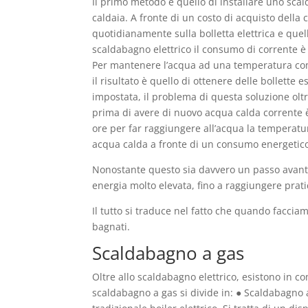
Il primo metodo è quello di installare uno scal
caldaia. A fronte di un costo di acquisto della
quotidianamente sulla bolletta elettrica e quel
scaldabagno elettrico il consumo di corrente è
Per mantenere l’acqua ad una temperatura comp
il risultato è quello di ottenere delle bollette 
impostata, il problema di questa soluzione oltr
prima di avere di nuovo acqua calda corrente è
ore per far raggiungere all’acqua la temperatu
acqua calda a fronte di un consumo energetico
Nonostante questo sia davvero un passo avanti 
energia molto elevata, fino a raggiungere prat
Il tutto si traduce nel fatto che quando facci
bagnati.
Scaldabagno a gas
Oltre allo scaldabagno elettrico, esistono in c
scaldabagno a gas si divide in: ● Scaldabagno 