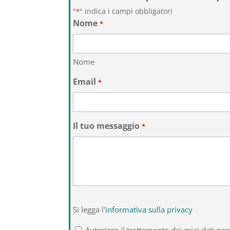
"
" indica i campi obbligatori
*
Nome
*
Nome
Email
*
Il tuo messaggio
*
Si
Si legga l'
informativa sulla privacy
legga
l'informativa