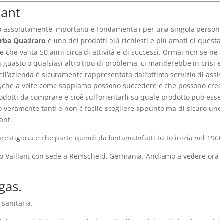
lant
o assolutamente importanti e fondamentali per una singola persona
furba Quadraro
è uno dei prodotti più richiesti e più amati di quest
 e che vanta 50 anni circa di attività e di successi. Ormai non se 
 guasto o qualsiasi altro tipo di problema, ci manderebbe in crisi 
ell’azienda è sicuramente rappresentata dall’ottimo servizio di ass
i,che a volte come sappiamo possono succedere e che possono creare
prodotti da comprare e cioè sull’orientarli su quale prodotto può es
o veramente tanti e non è facile scegliere appunto ma di sicuro uno
ant.
stigiosa e che parte quindi da lontano.Infatti tutto inizia nel 196
po Vaillant con sede a Remscheid, Germania. Andiamo a vedere ora c
gas.
sanitaria.