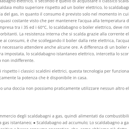
dabagno elettrico, il secondo è quello di acquistare il classico sc
 caldaia molto superiore rispetto ad un boiler elettrico, lo scaldab
la del gas, in quanto il consumo è previsto solo nel momento in cui s
 quasi costante visto che per mantenere l’acqua alla temperatura de
resa tra i 35 ed i 60°C, lo scaldabagno o boiler elettrico, deve r
esorbitanti. La resistenza interna che si scalda grazie alla corrente 
e ai consumi, è che scollegando il boiler dalla rete elettrica, l’ac
 necessario attendere anche alcune ore. A differenza di un boiler 
ra impostata, lo scaldabagno istantaneo elettrico, intercetta lo sc
 non indifferente.
rispetto i classici scaldini elettrici, questa tecnologia per funzio
icamente la potenza che è disponibile in casa.
amo una doccia non possiamo praticamente utilizzare nessun altro el
ommercio degli scaldabagni a gas, quindi alimentati da combustibili 
a gas istantaneo; ● Scaldabagno ad accumulo; Lo scaldabagno a gas