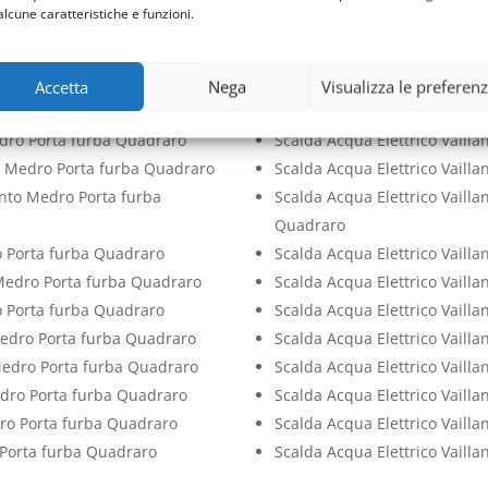
alcune caratteristiche e funzioni.
 Medro Porta furba Quadraro
Sostituzione Scalda Acqua El
Medro Porta furba Quadraro
Bollino Blu Scalda Acqua Ele
dro Porta furba Quadraro
Check Up Scalda Acqua Elettr
Accetta
Nega
Visualizza le preferen
o Porta furba Quadraro
Pulizia Scalda Acqua Elettri
edro Porta furba Quadraro
Scalda Acqua Elettrico Vaill
e Medro Porta furba Quadraro
Scalda Acqua Elettrico Vail
ento Medro Porta furba
Scalda Acqua Elettrico Vailla
Quadraro
o Porta furba Quadraro
Scalda Acqua Elettrico Vaill
e Medro Porta furba Quadraro
Scalda Acqua Elettrico Vaill
o Porta furba Quadraro
Scalda Acqua Elettrico Vaill
Medro Porta furba Quadraro
Scalda Acqua Elettrico Vaill
 Medro Porta furba Quadraro
Scalda Acqua Elettrico Vaill
Medro Porta furba Quadraro
Scalda Acqua Elettrico Vaill
dro Porta furba Quadraro
Scalda Acqua Elettrico Vaill
o Porta furba Quadraro
Scalda Acqua Elettrico Vaill