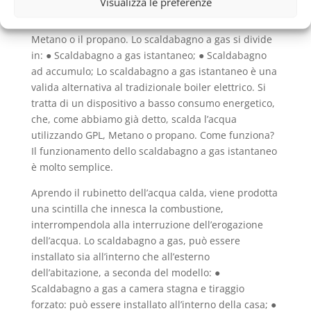
Visualizza le preferenze
commercio degli scaldabagni a gas, quindi
alimentati da combustibili fossili come il GPL, il
Metano o il propano. Lo scaldabagno a gas si divide
in: ● Scaldabagno a gas istantaneo; ● Scaldabagno
ad accumulo; Lo scaldabagno a gas istantaneo è una
valida alternativa al tradizionale boiler elettrico. Si
tratta di un dispositivo a basso consumo energetico,
che, come abbiamo già detto, scalda l’acqua
utilizzando GPL, Metano o propano. Come funziona?
Il funzionamento dello scaldabagno a gas istantaneo
è molto semplice.
Aprendo il rubinetto dell’acqua calda, viene prodotta
una scintilla che innesca la combustione,
interrompendola alla interruzione dell’erogazione
dell’acqua. Lo scaldabagno a gas, può essere
installato sia all’interno che all’esterno
dell’abitazione, a seconda del modello: ●
Scaldabagno a gas a camera stagna e tiraggio
forzato: può essere installato all’interno della casa; ●