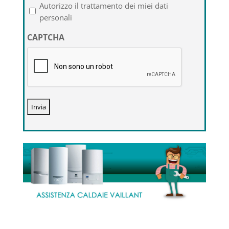
l'informativa
Autorizzo il trattamento dei miei dati
sulla
personali
privacy
CAPTCHA
*