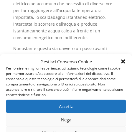
elettrico ad accumulo che necessita di diverse ore
per far raggiungere all’acqua la temperatura
impostata, lo scaldabagno istantaneo elettrico,
intercetta lo scorrere dell’acqua e produce
istantaneamente acqua calda a fronte di un
consumo energetico non indifferente.
Nonostante questo sia davvero un passo avanti
rispetto i classici scaldini elettrici, questa tecnologia
Gestisci Consenso Cookie
per funzionare correttamente assorbe una quantità
Per fornire le migliori esperienze, utilizziamo tecnologie come i cookie
di energia molto elevata, fino a raggiungere
per memorizzare e/o accedere alle informazioni del dispositivo. Il
praticamente la potenza che è disponibile in casa.
consenso a queste tecnologie ci permetterà di elaborare dati come il
comportamento di navigazione o ID unici su questo sito. Non
Il tutto si traduce nel fatto che quando facciamo una
acconsentire o ritirare il consenso può influire negativamente su alcune
doccia non possiamo praticamente utilizzare nessun
caratteristiche e funzioni.
altro elettrodomestico, pena ritrovarci al buio e
Accetta
bagnati.
Scaldabagno a gas
Nega
Oltre allo scaldabagno elettrico, esistono in