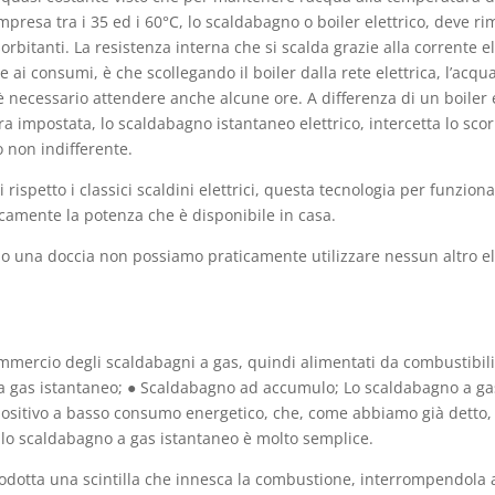
resa tra i 35 ed i 60°C, lo scaldabagno o boiler elettrico, deve r
esorbitanti. La resistenza interna che si scalda grazie alla corrente 
e ai consumi, è che scollegando il boiler dalla rete elettrica, l’ac
 necessario attendere anche alcune ore. A differenza di un boiler 
ra impostata, lo scaldabagno istantaneo elettrico, intercetta lo sc
 non indifferente.
rispetto i classici scaldini elettrici, questa tecnologia per funzio
icamente la potenza che è disponibile in casa.
amo una doccia non possiamo praticamente utilizzare nessun altro el
ommercio degli scaldabagni a gas, quindi alimentati da combustibili 
a gas istantaneo; ● Scaldabagno ad accumulo; Lo scaldabagno a gas
dispositivo a basso consumo energetico, che, come abbiamo già detto
lo scaldabagno a gas istantaneo è molto semplice.
rodotta una scintilla che innesca la combustione, interrompendola a