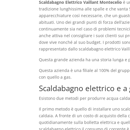
Scaldabagno Elettrico Vaillant Montecelio
è un
tradizione lunghissima alle spalle e che vanta 
apparecchiature così necessarie, che un guasto
abituati. Uno dei grandi punti di forza dell’az
continuamente sia nel caso di problemi tecnic
anche attiva nel consigliare i suoi clienti sui 
dove vive nonché al suo budget. I prodotti son
rappresentato dallo scaldabagno elettrico Vaill
Questa grande azienda ha una storia lunga e pre
Questa azienda è una filiale al 100% del grup
con quello a gas.
Scaldabagno elettrico e a 
Esistono due metodi per produrre acqua calda 
Il primo metodo è quello di installare uno scal
caldaia. A fronte di un costo di acquisto della
quotidianamente sulla bolletta elettrica e quel
scaldabagno elettrico il consumo di corrente è