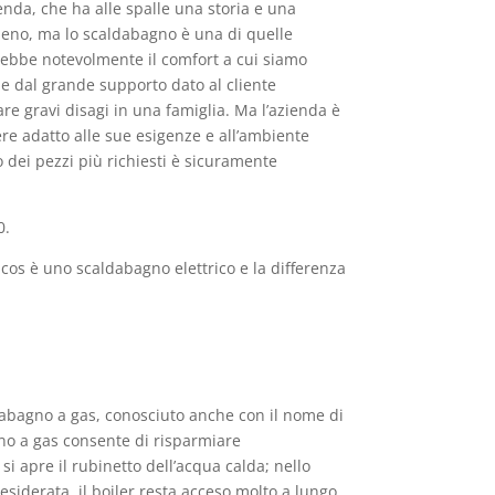
enda, che ha alle spalle una storia e una
 meno, ma lo scaldabagno è una di quelle
rrebbe notevolmente il comfort a cui siamo
 e dal grande supporto dato al cliente
 gravi disagi in una famiglia. Ma l’azienda è
sere adatto alle sue esigenze e all’ambiente
 dei pezzi più richiesti è sicuramente
0.
os è uno scaldabagno elettrico e la differenza
aldabagno a gas, conosciuto anche con il nome di
agno a gas consente di risparmiare
i apre il rubinetto dell’acqua calda; nello
siderata, il boiler resta acceso molto a lungo.