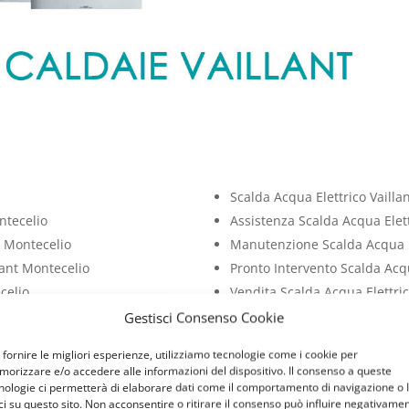
Scalda Acqua Elettrico Vailla
ntecelio
Assistenza Scalda Acqua Elett
t Montecelio
Manutenzione Scalda Acqua El
lant Montecelio
Pronto Intervento Scalda Acqu
celio
Vendita Scalda Acqua Elettric
Montecelio
Installazione Scalda Acqua El
Gestisci Consenso Cookie
celio
Cambio Scalda Acqua Elettric
 fornire le migliori esperienze, utilizziamo tecnologie come i cookie per
Montecelio
Riparazione Scalda Acqua Elet
orizzare e/o accedere alle informazioni del dispositivo. Il consenso a queste
Montecelio
Sostituzione Scalda Acqua Ele
nologie ci permetterà di elaborare dati come il comportamento di navigazione o 
ci su questo sito. Non acconsentire o ritirare il consenso può influire negativame