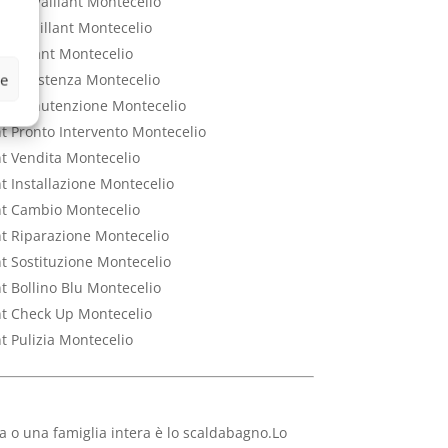
trico Vaillant Montecelio
ico Vaillant Montecelio
o Vaillant Montecelio
ze
nt Assistenza Montecelio
ant Manutenzione Montecelio
nt Pronto Intervento Montecelio
nt Vendita Montecelio
nt Installazione Montecelio
ant Cambio Montecelio
nt Riparazione Montecelio
nt Sostituzione Montecelio
nt Bollino Blu Montecelio
ant Check Up Montecelio
nt Pulizia Montecelio
 o una famiglia intera è lo scaldabagno.Lo