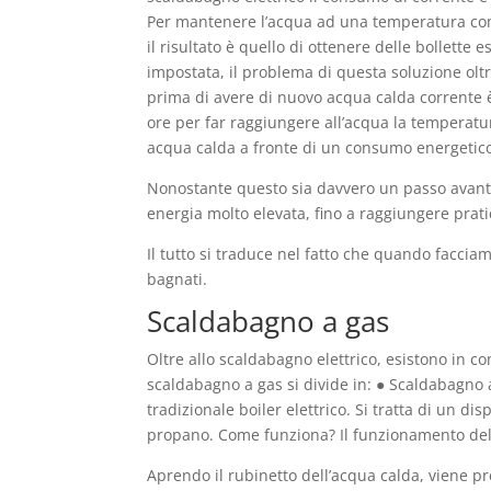
Per mantenere l’acqua ad una temperatura comp
il risultato è quello di ottenere delle bollette 
impostata, il problema di questa soluzione oltr
prima di avere di nuovo acqua calda corrente è
ore per far raggiungere all’acqua la temperatu
acqua calda a fronte di un consumo energetico
Nonostante questo sia davvero un passo avanti 
energia molto elevata, fino a raggiungere prat
Il tutto si traduce nel fatto che quando facci
bagnati.
Scaldabagno a gas
Oltre allo scaldabagno elettrico, esistono in c
scaldabagno a gas si divide in: ● Scaldabagno 
tradizionale boiler elettrico. Si tratta di un 
propano. Come funziona? Il funzionamento del
Aprendo il rubinetto dell’acqua calda, viene p