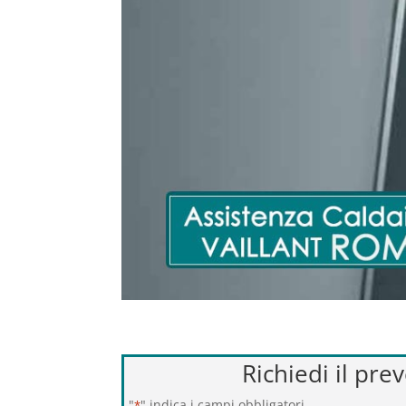
Richiedi il pre
"
" indica i campi obbligatori
*