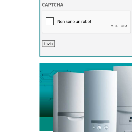
privacy
CAPTCHA
*