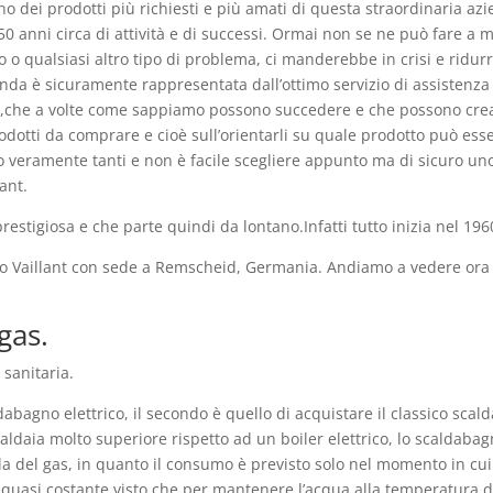
o dei prodotti più richiesti e più amati di questa straordinaria azi
50 anni circa di attività e di successi. Ormai non se ne può fare a
 o qualsiasi altro tipo di problema, ci manderebbe in crisi e ridu
ienda è sicuramente rappresentata dall’ottimo servizio di assistenza
i,che a volte come sappiamo possono succedere e che possono creare
prodotti da comprare e cioè sull’orientarli su quale prodotto può es
o veramente tanti e non è facile scegliere appunto ma di sicuro uno
ant.
stigiosa e che parte quindi da lontano.Infatti tutto inizia nel 196
po Vaillant con sede a Remscheid, Germania. Andiamo a vedere ora c
gas.
sanitaria.
dabagno elettrico, il secondo è quello di acquistare il classico sc
 caldaia molto superiore rispetto ad un boiler elettrico, lo scaldab
la del gas, in quanto il consumo è previsto solo nel momento in cui s
 quasi costante visto che per mantenere l’acqua alla temperatura de