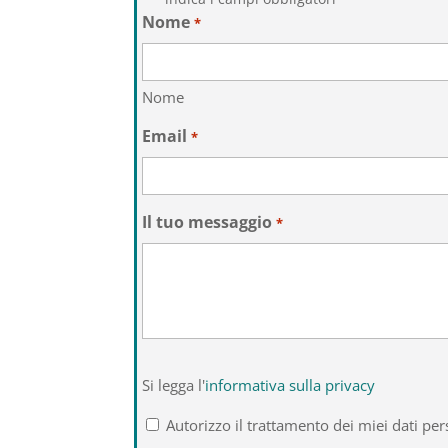
Nome
*
Nome
Email
*
Il tuo messaggio
*
Si
Si legga l'
informativa sulla privacy
legga
l'informativa
Autorizzo il trattamento dei miei dati per
sulla