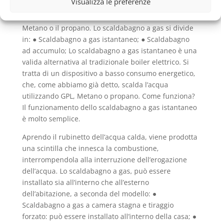
Visualizza le preferenze
commercio degli scaldabagni a gas, quindi
alimentati da combustibili fossili come il GPL, il
Metano o il propano. Lo scaldabagno a gas si divide
in: ● Scaldabagno a gas istantaneo; ● Scaldabagno
ad accumulo; Lo scaldabagno a gas istantaneo è una
valida alternativa al tradizionale boiler elettrico. Si
tratta di un dispositivo a basso consumo energetico,
che, come abbiamo già detto, scalda l’acqua
utilizzando GPL, Metano o propano. Come funziona?
Il funzionamento dello scaldabagno a gas istantaneo
è molto semplice.
Aprendo il rubinetto dell’acqua calda, viene prodotta
una scintilla che innesca la combustione,
interrompendola alla interruzione dell’erogazione
dell’acqua. Lo scaldabagno a gas, può essere
installato sia all’interno che all’esterno
dell’abitazione, a seconda del modello: ●
Scaldabagno a gas a camera stagna e tiraggio
forzato: può essere installato all’interno della casa; ●