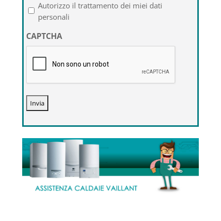
l'informativa
Autorizzo il trattamento dei miei dati
sulla
personali
privacy
CAPTCHA
*