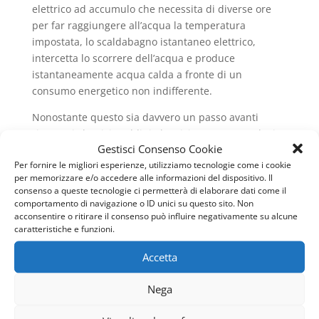
elettrico ad accumulo che necessita di diverse ore
per far raggiungere all’acqua la temperatura
impostata, lo scaldabagno istantaneo elettrico,
intercetta lo scorrere dell’acqua e produce
istantaneamente acqua calda a fronte di un
consumo energetico non indifferente.
Nonostante questo sia davvero un passo avanti
rispetto i classici scaldini elettrici, questa tecnologia
Gestisci Consenso Cookie
per funzionare correttamente assorbe una quantità
Per fornire le migliori esperienze, utilizziamo tecnologie come i cookie
di energia molto elevata, fino a raggiungere
per memorizzare e/o accedere alle informazioni del dispositivo. Il
praticamente la potenza che è disponibile in casa.
consenso a queste tecnologie ci permetterà di elaborare dati come il
comportamento di navigazione o ID unici su questo sito. Non
Il tutto si traduce nel fatto che quando facciamo una
acconsentire o ritirare il consenso può influire negativamente su alcune
doccia non possiamo praticamente utilizzare nessun
caratteristiche e funzioni.
altro elettrodomestico, pena ritrovarci al buio e
Accetta
bagnati.
Scaldabagno a gas
Nega
Oltre allo scaldabagno elettrico, esistono in