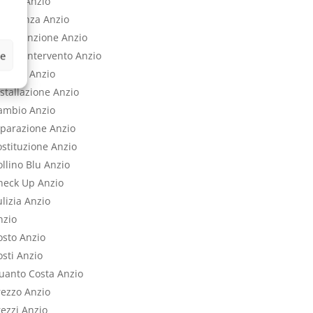
50 LT Anzio
ssistenza Anzio
Manutenzione Anzio
ze
ronto Intervento Anzio
endita Anzio
stallazione Anzio
Cambio Anzio
iparazione Anzio
ostituzione Anzio
llino Blu Anzio
heck Up Anzio
lizia Anzio
nzio
osto Anzio
sti Anzio
uanto Costa Anzio
rezzo Anzio
rezzi Anzio