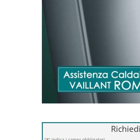
Richied
"
" indica i campi obbligatori
*