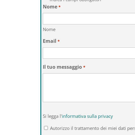
Nome
*
Nome
Email
*
Il tuo messaggio
*
Si
Si legga l'
informativa sulla privacy
legga
l'informativa
Autorizzo il trattamento dei miei dati per
sulla