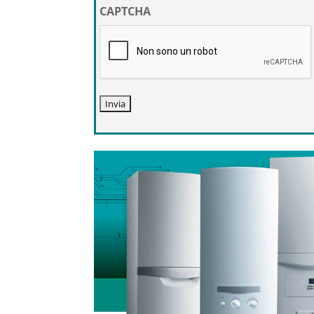
privacy
CAPTCHA
*