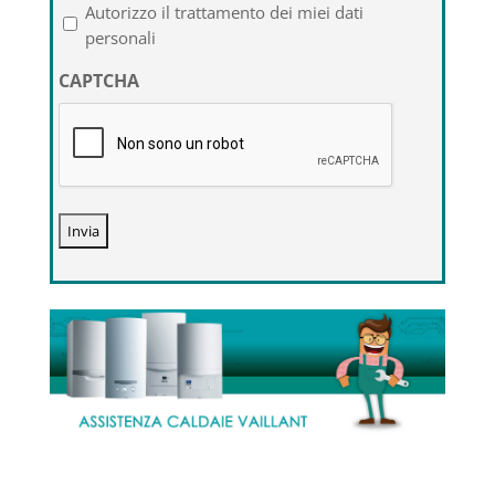
l'informativa
Autorizzo il trattamento dei miei dati
sulla
personali
privacy
CAPTCHA
*