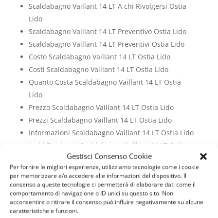
Scaldabagno Vaillant 14 LT A chi Rivolgersi Ostia
Lido
Scaldabagno Vaillant 14 LT Preventivo Ostia Lido
Scaldabagno Vaillant 14 LT Preventivi Ostia Lido
Costo Scaldabagno Vaillant 14 LT Ostia Lido
Costi Scaldabagno Vaillant 14 LT Ostia Lido
Quanto Costa Scaldabagno Vaillant 14 LT Ostia
Lido
Prezzo Scaldabagno Vaillant 14 LT Ostia Lido
Prezzi Scaldabagno Vaillant 14 LT Ostia Lido
Informazioni Scaldabagno Vaillant 14 LT Ostia Lido
A chi Rivolgersi Scaldabagno Vaillant 14 LT Ostia
Gestisci Consenso Cookie
Lido
Per fornire le migliori esperienze, utilizziamo tecnologie come i cookie
Preventivo Scaldabagno Vaillant 14 LT Ostia Lido
per memorizzare e/o accedere alle informazioni del dispositivo. Il
Preventivi Scaldabagno Vaillant 14 LT Ostia Lido
consenso a queste tecnologie ci permetterà di elaborare dati come il
comportamento di navigazione o ID unici su questo sito. Non
Assistenza Scaldabagno Vaillant 14 LT Ostia Lido
acconsentire o ritirare il consenso può influire negativamente su alcune
Manutenzione Scaldabagno Vaillant 14 LT Ostia
caratteristiche e funzioni.