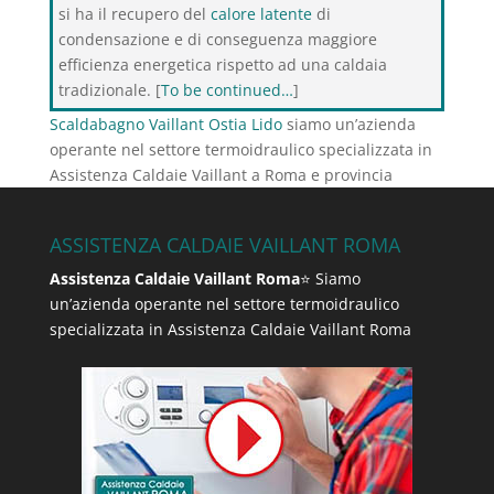
si ha il recupero del
calore latente
di
condensazione e di conseguenza maggiore
efficienza energetica rispetto ad una caldaia
tradizionale. [
To be continued…
]
Scaldabagno Vaillant Ostia Lido
siamo un’azienda
operante nel settore termoidraulico specializzata in
Assistenza Caldaie Vaillant a Roma e provincia
ASSISTENZA CALDAIE VAILLANT ROMA
Assistenza Caldaie Vaillant Roma
⭐ Siamo
un’azienda operante nel settore termoidraulico
specializzata in Assistenza Caldaie Vaillant Roma