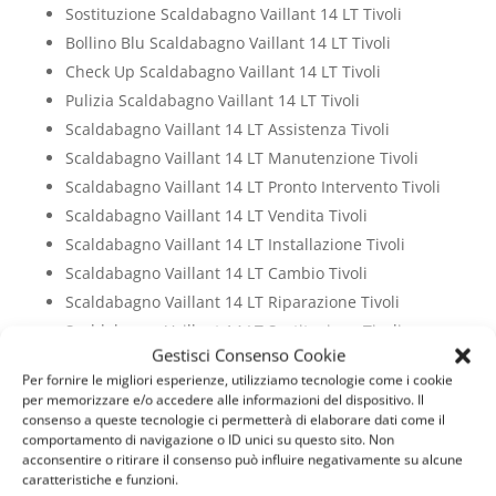
Sostituzione Scaldabagno Vaillant 14 LT Tivoli
Bollino Blu Scaldabagno Vaillant 14 LT Tivoli
Check Up Scaldabagno Vaillant 14 LT Tivoli
Pulizia Scaldabagno Vaillant 14 LT Tivoli
Scaldabagno Vaillant 14 LT Assistenza Tivoli
Scaldabagno Vaillant 14 LT Manutenzione Tivoli
Scaldabagno Vaillant 14 LT Pronto Intervento Tivoli
Scaldabagno Vaillant 14 LT Vendita Tivoli
Scaldabagno Vaillant 14 LT Installazione Tivoli
Scaldabagno Vaillant 14 LT Cambio Tivoli
Scaldabagno Vaillant 14 LT Riparazione Tivoli
Scaldabagno Vaillant 14 LT Sostituzione Tivoli
Gestisci Consenso Cookie
Scaldabagno Vaillant 14 LT Bollino Blu Tivoli
Per fornire le migliori esperienze, utilizziamo tecnologie come i cookie
Scaldabagno Vaillant 14 LT Check Up Tivoli
per memorizzare e/o accedere alle informazioni del dispositivo. Il
Scaldabagno Vaillant 14 LT Pulizia Tivoli
consenso a queste tecnologie ci permetterà di elaborare dati come il
comportamento di navigazione o ID unici su questo sito. Non
acconsentire o ritirare il consenso può influire negativamente su alcune
Scaldabagno Vaillant
caratteristiche e funzioni.