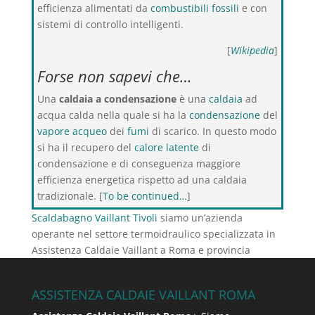
efficienza alimentati da
combustibili fossili
e con
sistemi di controllo intelligenti.
[
Wikipedia
]
Forse non sapevi che…
Una
caldaia a condensazione
è una
caldaia
ad
acqua calda nella quale si ha la
condensazione
del
vapore acqueo
dei
fumi
di scarico. In questo modo
si ha il recupero del
calore latente
di
condensazione e di conseguenza maggiore
efficienza energetica rispetto ad una caldaia
tradizionale. [
To be continued…
]
Scaldabagno Vaillant Tivoli
siamo un’azienda
operante nel settore termoidraulico specializzata in
Assistenza Caldaie Vaillant a Roma e provincia
ASSISTENZA CALDAIE VAILLANT ROMA