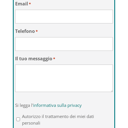
Email
*
Telefono
*
Il tuo messaggio
*
Si
Si legga l'
informativa sulla privacy
legga
l'informativa
Autorizzo il trattamento dei miei dati
sulla
personali
privacy