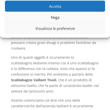
Ci sono degli oggetti e degl elementi all’interno di
Accetta
una casa, di un’abitazione, che fanno assolutamente
la differenza.
Nega
La fanno perché sono indispensabili nella vita
Visualizza le preferenze
quotidiana di una singola persona o di una famiglia.
Se non ci sono o se sono di scarsa funzionalità
possono creare gravi disagi e problemi fastidiosi da
risolvere.
Uno di questi oggetti è sicuramente lo
scaldabagno.Vediamo intanto cos è uno scaldabagno
e la differenza con la caldaia, visto che spesso si fa
confusione in merito. Poi andremo a parlare dello
Scaldabagno Vaillant Tivoli
, che è un prodotto di
altissimo livello, che fa parte di un’azienda leader nel
settore da tantissimi anni.
Intanto cominciamo col dire che una delle
caratteristiche dell’azienda Vaillant è sicuramente