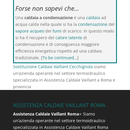
Forse non sapevi che…
Una
caldaia a condensazione
è una
caldaia
ad
acqua calda nella quale si ha la
condensazione
del
vapore acqueo
dei
fumi
di scarico. In questo modo
si ha il recupero del
calore latente
di
condensazione e di conseguenza maggiore
efficienza energetica rispetto ad una caldaia
tradizionale. [
To be continued…
]
Sostituzione Caldaie Vaillant Cecchignola
siamo
un’azienda operante nel settore termoidraulico
specializzata in Assistenza Caldaie Vaillant a Roma e
provincia
ASSISTENZA CALDAIE VAILLANT ROMA
Assistenza Caldaie Vaillant Roma
⭐ Siamo
un’azienda operante nel settore termoidraulico
specializzata in Assistenza Caldaie Vaillant Roma