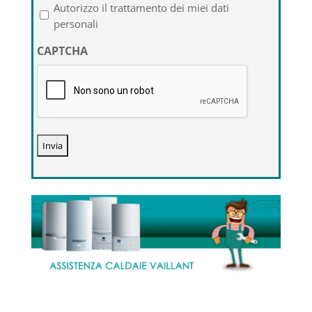
l'informativa
Autorizzo il trattamento dei miei dati
sulla
personali
privacy
CAPTCHA
*