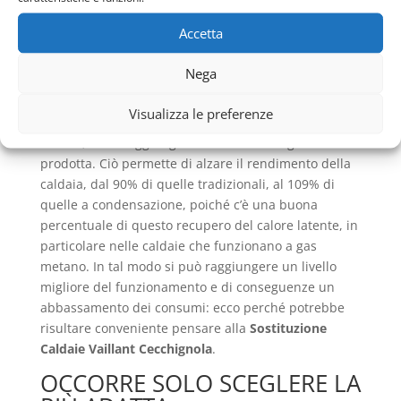
cioè partendo dallo stesso principio della
Accetta
combustione, i fumi passando attraverso lo
scambiatore, vengono invece raffreddati, così che
Nega
non avvenga il passaggio al vapore acqueo,
riuscendo a formare una condensa che diviene
Visualizza le preferenze
energia termica e pertanto denominata calore
latente, che si aggiunge al resto dell’energia
prodotta. Ciò permette di alzare il rendimento della
caldaia, dal 90% di quelle tradizionali, al 109% di
quelle a condensazione, poiché c’è una buona
percentuale di questo recupero del calore latente, in
particolare nelle caldaie che funzionano a gas
metano. In tal modo si può raggiungere un livello
migliore del funzionamento e di conseguenze un
abbassamento dei consumi: ecco perché potrebbe
risultare conveniente pensare alla
Sostituzione
Caldaie Vaillant Cecchignola
.
OCCORRE SOLO SCEGLERE LA