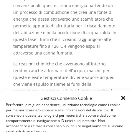
convenzionali: queste creano energia partendo da
un processo di combustione che crea una fonte di
energia che passa attraverso uno scambiatore che
permette appunto di sfruttarla per il riscaldamento
dell’abitazione e nella produzione di acqua calda. In
questa fase i fumi che si creano raggiungono alte
temperature fino a 120°C e vengono espulsi
attraverso una canna fumaria.
Le reazioni chimiche che avvengono all’interno,
tendono anche a formare dell’acqua, ma che per
queste elevate temperature diviene vapore acqueo
che viene espulso insieme ai fumi della
combustione. In pratica, ciò che è stato descritto è
Gestisci Consenso Cookie
quello che avviene all’interno di una caldaia
convenzionale, che molti ancora possiedono nella
Per fornire le migliori esperienze, utilizziamo tecnologie come i cookie
per memorizzare e/o accedere alle informazioni del dispositivo. Il
propria abitazione. La scoperta di un nuovo metodo
consenso a queste tecnologie ci permetterà di elaborare dati come il
di funzionamento, ha però superato un limite,
comportamento di navigazione o ID unici su questo sito. Non
ovvero quello della formazione di vapore acqueo che
acconsentire o ritirare il consenso può influire negativamente su alcune
caratteristiche e funzioni.
veniva poi espulso. Si parla infatti di condensazione,