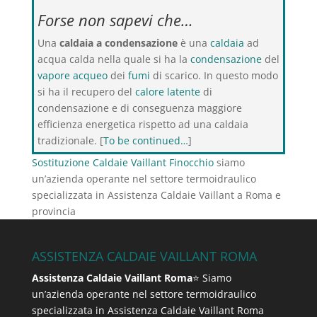
Forse non sapevi che…
Una
caldaia a condensazione
è una
caldaia
ad
acqua calda nella quale si ha la
condensazione
del
vapore acqueo
dei
fumi
di scarico. In questo modo
si ha il recupero del
calore latente
di
condensazione e di conseguenza maggiore
efficienza energetica rispetto ad una caldaia
tradizionale. [
To be continued…
]
Sostituzione Caldaie Vaillant Finocchio
siamo
un’azienda operante nel settore termoidraulico
specializzata in Assistenza Caldaie Vaillant a Roma e
provincia
ASSISTENZA CALDAIE VAILLANT ROMA
Assistenza Caldaie Vaillant Roma
⭐ Siamo
un’azienda operante nel settore termoidraulico
specializzata in Assistenza Caldaie Vaillant Roma