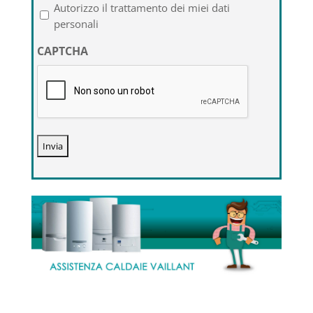
l'informativa
Autorizzo il trattamento dei miei dati
sulla
personali
privacy
CAPTCHA
*