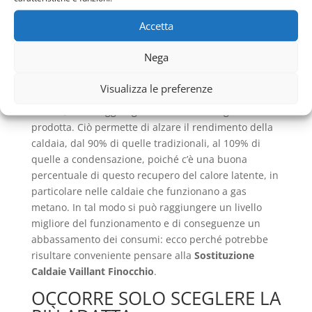
cioè partendo dallo stesso principio della
Accetta
combustione, i fumi passando attraverso lo
scambiatore, vengono invece raffreddati, così che
Nega
non avvenga il passaggio al vapore acqueo,
riuscendo a formare una condensa che diviene
Visualizza le preferenze
energia termica e pertanto denominata calore
latente, che si aggiunge al resto dell’energia
prodotta. Ciò permette di alzare il rendimento della
caldaia, dal 90% di quelle tradizionali, al 109% di
quelle a condensazione, poiché c’è una buona
percentuale di questo recupero del calore latente, in
particolare nelle caldaie che funzionano a gas
metano. In tal modo si può raggiungere un livello
migliore del funzionamento e di conseguenze un
abbassamento dei consumi: ecco perché potrebbe
risultare conveniente pensare alla
Sostituzione
Caldaie Vaillant Finocchio
.
OCCORRE SOLO SCEGLERE LA