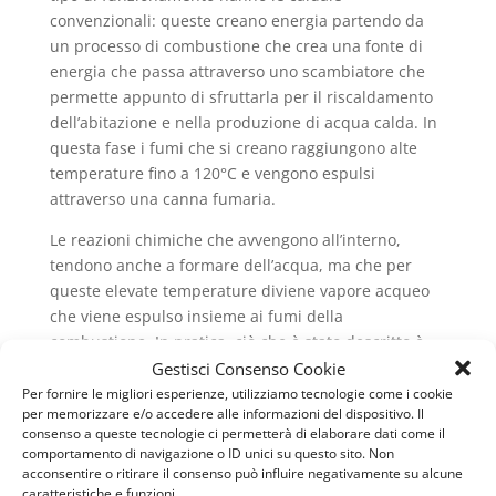
convenzionali: queste creano energia partendo da
un processo di combustione che crea una fonte di
energia che passa attraverso uno scambiatore che
permette appunto di sfruttarla per il riscaldamento
dell’abitazione e nella produzione di acqua calda. In
questa fase i fumi che si creano raggiungono alte
temperature fino a 120°C e vengono espulsi
attraverso una canna fumaria.
Le reazioni chimiche che avvengono all’interno,
tendono anche a formare dell’acqua, ma che per
queste elevate temperature diviene vapore acqueo
che viene espulso insieme ai fumi della
combustione. In pratica, ciò che è stato descritto è
Gestisci Consenso Cookie
quello che avviene all’interno di una caldaia
convenzionale, che molti ancora possiedono nella
Per fornire le migliori esperienze, utilizziamo tecnologie come i cookie
per memorizzare e/o accedere alle informazioni del dispositivo. Il
propria abitazione. La scoperta di un nuovo metodo
consenso a queste tecnologie ci permetterà di elaborare dati come il
di funzionamento, ha però superato un limite,
comportamento di navigazione o ID unici su questo sito. Non
ovvero quello della formazione di vapore acqueo che
acconsentire o ritirare il consenso può influire negativamente su alcune
caratteristiche e funzioni.
veniva poi espulso. Si parla infatti di condensazione,