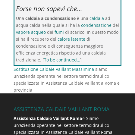
Forse non sapevi che…
Una
caldaia a condensazione
è una
caldaia
ad
acqua calda nella quale si ha la
condensazione
del
vapore acqueo
dei
fumi
di scarico. In questo modo
si ha il recupero del
calore latente
di
condensazione e di conseguenza maggiore
efficienza energetica rispetto ad una caldaia
tradizionale. [
To be continued…
]
Sostituzione Caldaie Vaillant Massimina
siamo
un’azienda operante nel settore termoidraulico
specializzata in Assistenza Caldaie Vaillant a Roma e
provincia
ASSISTENZA CALDAIE VAILLANT ROMA
Assistenza Caldaie Vaillant Roma
⭐ Siamo
un’azienda operante nel settore termoidraulico
specializzata in Assistenza Caldaie Vaillant Roma