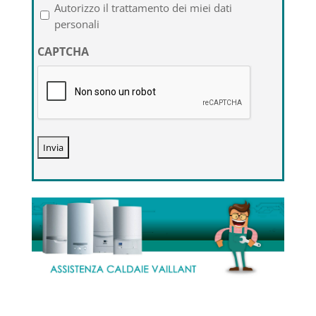
l'informativa
Autorizzo il trattamento dei miei dati
sulla
personali
privacy
CAPTCHA
*