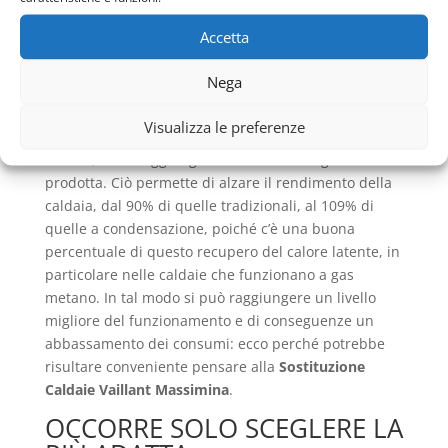
cioè partendo dallo stesso principio della
Accetta
combustione, i fumi passando attraverso lo
scambiatore, vengono invece raffreddati, così che
Nega
non avvenga il passaggio al vapore acqueo,
riuscendo a formare una condensa che diviene
Visualizza le preferenze
energia termica e pertanto denominata calore
latente, che si aggiunge al resto dell’energia
prodotta. Ciò permette di alzare il rendimento della
caldaia, dal 90% di quelle tradizionali, al 109% di
quelle a condensazione, poiché c’è una buona
percentuale di questo recupero del calore latente, in
particolare nelle caldaie che funzionano a gas
metano. In tal modo si può raggiungere un livello
migliore del funzionamento e di conseguenze un
abbassamento dei consumi: ecco perché potrebbe
risultare conveniente pensare alla
Sostituzione
Caldaie Vaillant Massimina
.
OCCORRE SOLO SCEGLERE LA