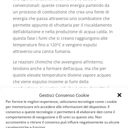
convenzionali: queste creano energia partendo da
un processo di combustione che crea una fonte di
energia che passa attraverso uno scambiatore che
permette appunto di sfruttarla per il riscaldamento
dell’abitazione e nella produzione di acqua calda. In
questa fase i fumi che si creano raggiungono alte
temperature fino a 120°C e vengono espulsi
attraverso una canna fumaria.
Le reazioni chimiche che avvengono all’interno,
tendono anche a formare dell’acqua, ma che per
queste elevate temperature diviene vapore acqueo
che viene espulso insieme ai fumi della
combustione. In pratica, ciò che è stato descritto è
Gestisci Consenso Cookie
quello che avviene all’interno di una caldaia
convenzionale, che molti ancora possiedono nella
Per fornire le migliori esperienze, utilizziamo tecnologie come i cookie
per memorizzare e/o accedere alle informazioni del dispositivo. Il
propria abitazione. La scoperta di un nuovo metodo
consenso a queste tecnologie ci permetterà di elaborare dati come il
di funzionamento, ha però superato un limite,
comportamento di navigazione o ID unici su questo sito. Non
ovvero quello della formazione di vapore acqueo che
acconsentire o ritirare il consenso può influire negativamente su alcune
caratteristiche e funzioni.
veniva poi espulso. Si parla infatti di condensazione,