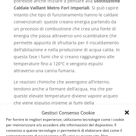
potrebbe anche iniziare a pensare alla
Sostituzione
Caldaie Vaillant Metro Fori Imperiali
. Si può capire
intanto che tipo di funzionamento hanno le caldaie
convenzionali: queste creano energia partendo da
un processo di combustione che crea una fonte di
energia che passa attraverso uno scambiatore che
permette appunto di sfruttarla per il riscaldamento
dell’abitazione e nella produzione di acqua calda. In
questa fase i fumi che si creano raggiungono alte
temperature fino a 120°C e vengono espulsi
attraverso una canna fumaria.
Le reazioni chimiche che avvengono all’interno,
tendono anche a formare dell’acqua, ma che per
queste elevate temperature diviene vapore acqueo
che viene espulso insieme ai fumi della
combustione. In pratica, ciò che è stato descritto è
Gestisci Consenso Cookie
quello che avviene all’interno di una caldaia
Per fornire le migliori esperienze, utilizziamo tecnologie come i cookie
convenzionale, che molti ancora possiedono nella
per memorizzare e/o accedere alle informazioni del dispositivo. Il
consenso a queste tecnologie ci permetterà di elaborare dati come il
propria abitazione. La scoperta di un nuovo metodo
comportamento di navigazione o ID unici su questo sito. Non