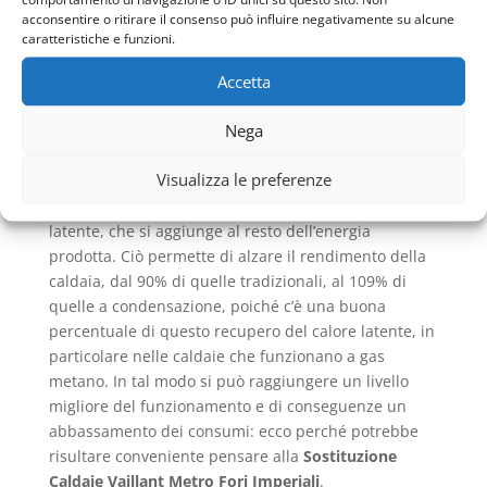
di funzionamento, ha però superato un limite,
acconsentire o ritirare il consenso può influire negativamente su alcune
ovvero quello della formazione di vapore acqueo che
caratteristiche e funzioni.
veniva poi espulso. Si parla infatti di condensazione,
Accetta
cioè partendo dallo stesso principio della
combustione, i fumi passando attraverso lo
Nega
scambiatore, vengono invece raffreddati, così che
non avvenga il passaggio al vapore acqueo,
Visualizza le preferenze
riuscendo a formare una condensa che diviene
energia termica e pertanto denominata calore
latente, che si aggiunge al resto dell’energia
prodotta. Ciò permette di alzare il rendimento della
caldaia, dal 90% di quelle tradizionali, al 109% di
quelle a condensazione, poiché c’è una buona
percentuale di questo recupero del calore latente, in
particolare nelle caldaie che funzionano a gas
metano. In tal modo si può raggiungere un livello
migliore del funzionamento e di conseguenze un
abbassamento dei consumi: ecco perché potrebbe
risultare conveniente pensare alla
Sostituzione
Caldaie Vaillant Metro Fori Imperiali
.