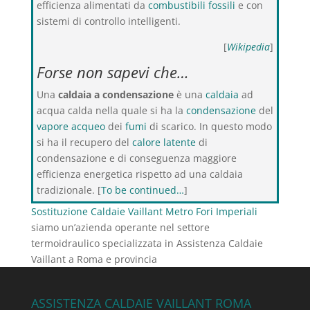
efficienza alimentati da
combustibili fossili
e con
sistemi di controllo intelligenti.
[
Wikipedia
]
Forse non sapevi che…
Una
caldaia a condensazione
è una
caldaia
ad
acqua calda nella quale si ha la
condensazione
del
vapore acqueo
dei
fumi
di scarico. In questo modo
si ha il recupero del
calore latente
di
condensazione e di conseguenza maggiore
efficienza energetica rispetto ad una caldaia
tradizionale. [
To be continued…
]
Sostituzione Caldaie Vaillant Metro Fori Imperiali
siamo un’azienda operante nel settore
termoidraulico specializzata in Assistenza Caldaie
Vaillant a Roma e provincia
ASSISTENZA CALDAIE VAILLANT ROMA