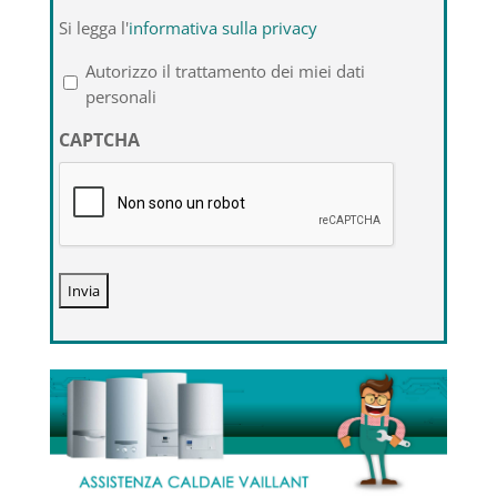
Si
Si legga l'
informativa sulla privacy
legga
l'informativa
Autorizzo il trattamento dei miei dati
sulla
personali
privacy
CAPTCHA
*