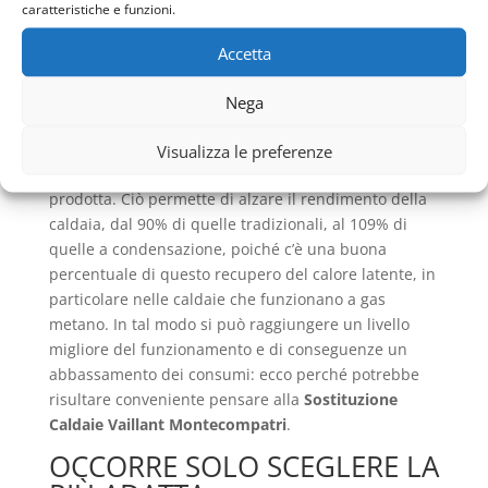
caratteristiche e funzioni.
cioè partendo dallo stesso principio della
combustione, i fumi passando attraverso lo
Accetta
scambiatore, vengono invece raffreddati, così che
non avvenga il passaggio al vapore acqueo,
Nega
riuscendo a formare una condensa che diviene
energia termica e pertanto denominata calore
Visualizza le preferenze
latente, che si aggiunge al resto dell’energia
prodotta. Ciò permette di alzare il rendimento della
caldaia, dal 90% di quelle tradizionali, al 109% di
quelle a condensazione, poiché c’è una buona
percentuale di questo recupero del calore latente, in
particolare nelle caldaie che funzionano a gas
metano. In tal modo si può raggiungere un livello
migliore del funzionamento e di conseguenze un
abbassamento dei consumi: ecco perché potrebbe
risultare conveniente pensare alla
Sostituzione
Caldaie Vaillant Montecompatri
.
OCCORRE SOLO SCEGLERE LA