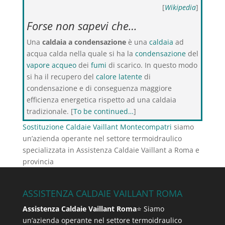
[
Wikipedia
]
Forse non sapevi che…
Una
caldaia a condensazione
è una
caldaia
ad
acqua calda nella quale si ha la
condensazione
del
vapore acqueo
dei
fumi
di scarico. In questo modo
si ha il recupero del
calore latente
di
condensazione e di conseguenza maggiore
efficienza energetica rispetto ad una caldaia
tradizionale. [
To be continued…
]
Sostituzione Caldaie Vaillant Montecompatri
siamo
un’azienda operante nel settore termoidraulico
specializzata in Assistenza Caldaie Vaillant a Roma e
provincia
ASSISTENZA CALDAIE VAILLANT ROMA
Assistenza Caldaie Vaillant Roma
⭐ Siamo
un’azienda operante nel settore termoidraulico