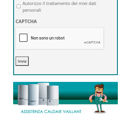
l'informativa
Autorizzo il trattamento dei miei dati
sulla
personali
privacy
CAPTCHA
*