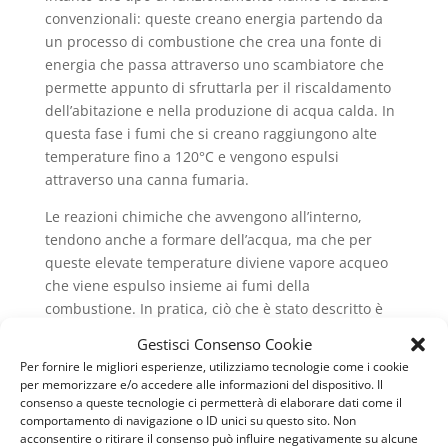
convenzionali: queste creano energia partendo da
un processo di combustione che crea una fonte di
energia che passa attraverso uno scambiatore che
permette appunto di sfruttarla per il riscaldamento
dell’abitazione e nella produzione di acqua calda. In
questa fase i fumi che si creano raggiungono alte
temperature fino a 120°C e vengono espulsi
attraverso una canna fumaria.
Le reazioni chimiche che avvengono all’interno,
tendono anche a formare dell’acqua, ma che per
queste elevate temperature diviene vapore acqueo
che viene espulso insieme ai fumi della
combustione. In pratica, ciò che è stato descritto è
quello che avviene all’interno di una caldaia
Gestisci Consenso Cookie
convenzionale, che molti ancora possiedono nella
Per fornire le migliori esperienze, utilizziamo tecnologie come i cookie
propria abitazione. La scoperta di un nuovo metodo
per memorizzare e/o accedere alle informazioni del dispositivo. Il
di funzionamento, ha però superato un limite,
consenso a queste tecnologie ci permetterà di elaborare dati come il
comportamento di navigazione o ID unici su questo sito. Non
ovvero quello della formazione di vapore acqueo che
acconsentire o ritirare il consenso può influire negativamente su alcune
veniva poi espulso. Si parla infatti di condensazione,