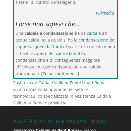
sistemi di controllo intelligenti.
[
Wikipedia
]
Forse non sapevi che…
Una
caldaia a condensazione
è una
caldaia
ad
acqua calda nella quale si ha la
condensazione
del
vapore acqueo
dei
fumi
di scarico. In questo modo
si ha il recupero del
calore latente
di
condensazione e di conseguenza maggiore
efficienza energetica rispetto ad una caldaia
tradizionale. [
To be continued…
]
Sostituzione Caldaie Vaillant Ponte Linari Roma
siamo un’azienda operante nel settore
termoidraulico specializzata in Assistenza Caldaie
Vaillant a Roma e provincia
ASSISTENZA CALDAIE VAILLANT ROMA
Assistenza Caldaie Vaillant Roma
⭐ Siamo