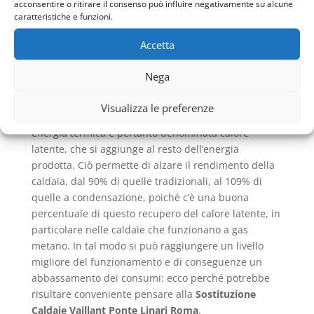
di funzionamento, ha però superato un limite,
acconsentire o ritirare il consenso può influire negativamente su alcune
caratteristiche e funzioni.
ovvero quello della formazione di vapore acqueo che
veniva poi espulso. Si parla infatti di condensazione,
Accetta
cioè partendo dallo stesso principio della
combustione, i fumi passando attraverso lo
Nega
scambiatore, vengono invece raffreddati, così che
non avvenga il passaggio al vapore acqueo,
Visualizza le preferenze
riuscendo a formare una condensa che diviene
energia termica e pertanto denominata calore
latente, che si aggiunge al resto dell’energia
prodotta. Ciò permette di alzare il rendimento della
caldaia, dal 90% di quelle tradizionali, al 109% di
quelle a condensazione, poiché c’è una buona
percentuale di questo recupero del calore latente, in
particolare nelle caldaie che funzionano a gas
metano. In tal modo si può raggiungere un livello
migliore del funzionamento e di conseguenze un
abbassamento dei consumi: ecco perché potrebbe
risultare conveniente pensare alla
Sostituzione
Caldaie Vaillant Ponte Linari Roma
.