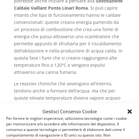
potrebbe anche iniziare a pensare alla
Sostituzione
Caldaie Vaillant Ponte Linari Roma
. Si può capire
intanto che tipo di funzionamento hanno le caldaie
convenzionali: queste creano energia partendo da
un processo di combustione che crea una fonte di
energia che passa attraverso uno scambiatore che
permette appunto di sfruttarla per il riscaldamento
dell’abitazione e nella produzione di acqua calda. In
questa fase i fumi che si creano raggiungono alte
temperature fino a 120°C e vengono espulsi
attraverso una canna fumaria.
Le reazioni chimiche che avvengono all’interno,
tendono anche a formare dell’acqua, ma che per
queste elevate temperature diviene vapore acqueo
che viene espulso insieme ai fumi della
Gestisci Consenso Cookie
combustione. In pratica, ciò che è stato descritto è
Per fornire le migliori esperienze, utilizziamo tecnologie come i cookie
quello che avviene all’interno di una caldaia
per memorizzare e/o accedere alle informazioni del dispositivo. Il
convenzionale, che molti ancora possiedono nella
consenso a queste tecnologie ci permetterà di elaborare dati come il
propria abitazione. La scoperta di un nuovo metodo
comportamento di navigazione o ID unici su questo sito. Non