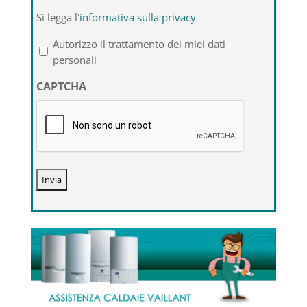
Si
Si legga l'
informativa sulla privacy
legga
l'informativa
Autorizzo il trattamento dei miei dati
sulla
personali
privacy
CAPTCHA
*