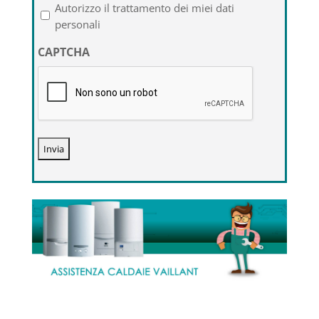
l'informativa
Autorizzo il trattamento dei miei dati
sulla
personali
privacy
CAPTCHA
*