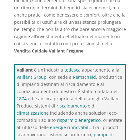
dichiarazione dei redditi. Una spesa quindi che ha
un ritorno in termini di benefici sia economici, ma
anche pratici, come benessere e comfort, oltre che la
possibilità di usufruire di un’assistenza prolungata
nel tempo che non fa altro che dare ancora maggiore
ragione all’investimento effettuato nel momento in
cui si viene a contatto con i professionisti della
Vendita Caldaie Vaillant Fregene
.
Vaillant
è un’industria
tedesca
appartenente alla
Vaillant Group
, con sede a
Remscheid
, produttrice
di impianti destinati al riscaldamento e al
condizionamento domestico. È stata fondata nel
1874
ed è ancora proprietà della famiglia Vaillant.
Produce sistemi di
riscaldamento
e di
climatizzazione
includendo anche soluzioni eco-
compatibili ad alto
risparmio energetico
, orientate
all’utilizzo delle
energie rinnovabili
. Tra i prodotti
si annoverano sistemi solari termici,
pompe di