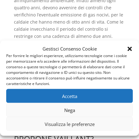
all’inquinamento ambientale. Infatti almeno ogni
quattro anni, devono avvenire dei controlli che
verifichino l’eventuale emissione di gas nocivi, per le
caldaie che hanno meno di otto anni di vita. Come le
caldaie invecchiano il periodo del controllo si
restringe con una cadenza di almeno due anni.
Così sulla caldaia viene effettuata la verifica sulla
Gestisci Consenso Cookie
combustione e sulla qualità del gas di scarico. E a
Per fornire le migliori esperienze, utilizziamo tecnologie come i cookie
per memorizzare e/o accedere alle informazioni del dispositivo. Il
proposito dello smaltimento dei fumi di scarico,
consenso a queste tecnologie ci permetterà di elaborare dati come il
rientra anche la normativa UNI 11071 per quelle
comportamento di navigazione o ID unici su questo sito. Non
apparecchiature che utilizzano gas combustibili e
acconsentire o ritirare il consenso può influire negativamente su alcune
hanno una portata termica inferiore ai 35Kw. In
caratteristiche e funzioni.
questi casi non sono previsti degli accorgimenti
Accetta
appositi, poiché i condensati, vengono ben
neutralizzati in fogna e dai prodotti del lavaggio e
Nega
scarichi domestici, così che non si debba provvedere
a neutralizzare l’acidità dei fumi.
Visualizza le preferenze
QUALI SONO LE CALDAIE CHE