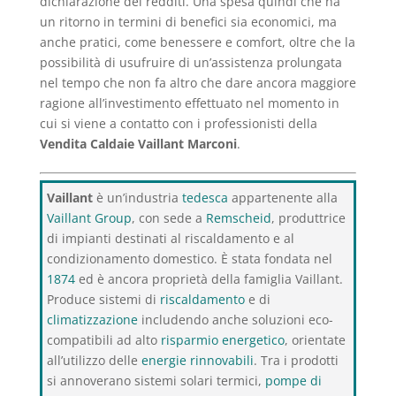
dichiarazione dei redditi. Una spesa quindi che ha
un ritorno in termini di benefici sia economici, ma
anche pratici, come benessere e comfort, oltre che la
possibilità di usufruire di un’assistenza prolungata
nel tempo che non fa altro che dare ancora maggiore
ragione all’investimento effettuato nel momento in
cui si viene a contatto con i professionisti della
Vendita Caldaie Vaillant Marconi
.
Vaillant
è un’industria
tedesca
appartenente alla
Vaillant Group
, con sede a
Remscheid
, produttrice
di impianti destinati al riscaldamento e al
condizionamento domestico. È stata fondata nel
1874
ed è ancora proprietà della famiglia Vaillant.
Produce sistemi di
riscaldamento
e di
climatizzazione
includendo anche soluzioni eco-
compatibili ad alto
risparmio energetico
, orientate
all’utilizzo delle
energie rinnovabili
. Tra i prodotti
si annoverano sistemi solari termici,
pompe di