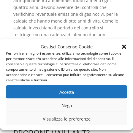
all’inquinamento ambientale. Infatti almeno ogni
quattro anni, devono avvenire dei controlli che
verifichino l’eventuale emissione di gas nocivi, per le
caldaie che hanno meno di otto anni di vita. Come le
caldaie invecchiano il periodo del controllo si
restringe con una cadenza di almeno due anni.
Così sulla caldaia viene effettuata la verifica sulla
Gestisci Consenso Cookie
combustione e sulla qualità del gas di scarico. E a
Per fornire le migliori esperienze, utilizziamo tecnologie come i cookie
per memorizzare e/o accedere alle informazioni del dispositivo. Il
proposito dello smaltimento dei fumi di scarico,
consenso a queste tecnologie ci permetterà di elaborare dati come il
rientra anche la normativa UNI 11071 per quelle
comportamento di navigazione o ID unici su questo sito. Non
apparecchiature che utilizzano gas combustibili e
acconsentire o ritirare il consenso può influire negativamente su alcune
hanno una portata termica inferiore ai 35Kw. In
caratteristiche e funzioni.
questi casi non sono previsti degli accorgimenti
Accetta
appositi, poiché i condensati, vengono ben
neutralizzati in fogna e dai prodotti del lavaggio e
Nega
scarichi domestici, così che non si debba provvedere
a neutralizzare l’acidità dei fumi.
Visualizza le preferenze
QUALI SONO LE CALDAIE CHE