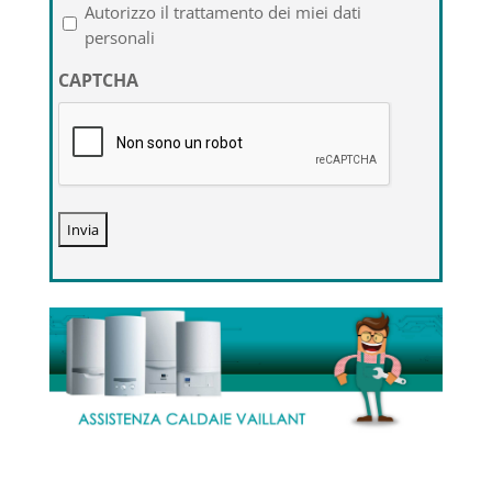
l'informativa
Autorizzo il trattamento dei miei dati
sulla
personali
privacy
CAPTCHA
*