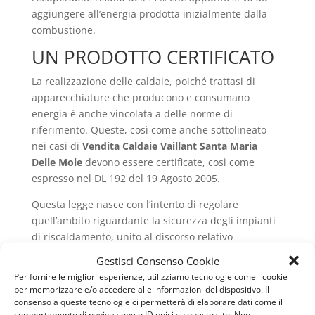
aggiungere all’energia prodotta inizialmente dalla
combustione.
UN PRODOTTO CERTIFICATO
La realizzazione delle caldaie, poiché trattasi di
apparecchiature che producono e consumano
energia è anche vincolata a delle norme di
riferimento. Queste, così come anche sottolineato
nei casi di
Vendita Caldaie Vaillant Santa Maria
Delle Mole
devono essere certificate, così come
espresso nel DL 192 del 19 Agosto 2005.
Questa legge nasce con l’intento di regolare
quell’ambito riguardante la sicurezza degli impianti
di riscaldamento, unito al discorso relativo
all’inquinamento ambientale. Infatti almeno ogni
Gestisci Consenso Cookie
quattro anni, devono avvenire dei controlli che
Per fornire le migliori esperienze, utilizziamo tecnologie come i cookie
verifichino l’eventuale emissione di gas nocivi, per le
per memorizzare e/o accedere alle informazioni del dispositivo. Il
caldaie che hanno meno di otto anni di vita. Come le
consenso a queste tecnologie ci permetterà di elaborare dati come il
comportamento di navigazione o ID unici su questo sito. Non