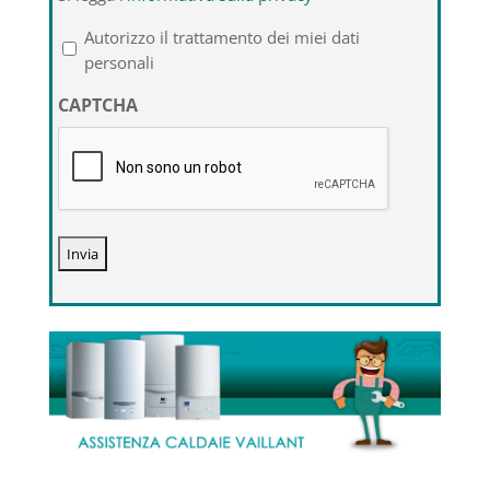
legga
l'informativa
Autorizzo il trattamento dei miei dati
sulla
personali
privacy
CAPTCHA
*