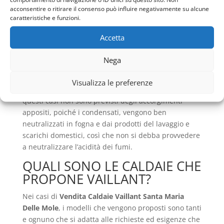
caldaie invecchiano il periodo del controllo si
acconsentire o ritirare il consenso può influire negativamente su alcune
restringe con una cadenza di almeno due anni.
caratteristiche e funzioni.
Così sulla caldaia viene effettuata la verifica sulla
Accetta
combustione e sulla qualità del gas di scarico. E a
proposito dello smaltimento dei fumi di scarico,
Nega
rientra anche la normativa UNI 11071 per quelle
apparecchiature che utilizzano gas combustibili e
Visualizza le preferenze
hanno una portata termica inferiore ai 35Kw. In
questi casi non sono previsti degli accorgimenti
appositi, poiché i condensati, vengono ben
neutralizzati in fogna e dai prodotti del lavaggio e
scarichi domestici, così che non si debba provvedere
a neutralizzare l’acidità dei fumi.
QUALI SONO LE CALDAIE CHE
PROPONE VAILLANT?
Nei casi di
Vendita Caldaie Vaillant Santa Maria
Delle Mole
, i modelli che vengono proposti sono tanti
e ognuno che si adatta alle richieste ed esigenze che