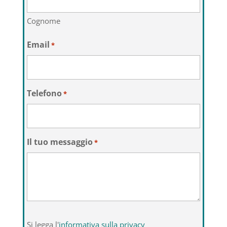
Cognome
Email
*
Telefono
*
Il tuo messaggio
*
Si
Si legga l'
informativa sulla privacy