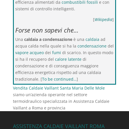
efficienza alimentati da
combustibili fossili
e con
sistemi di controllo intelligenti.
[
Wikipedia
]
Forse non sapevi che…
Una
caldaia a condensazione
è una
caldaia
ad
acqua calda nella quale si ha la
condensazione
del
vapore acqueo
dei
fumi
di scarico. In questo modo
si ha il recupero del
calore latente
di
condensazione e di conseguenza maggiore
efficienza energetica rispetto ad una caldaia
tradizionale. [
To be continued…
]
Vendita Caldaie Vaillant Santa Maria Delle Mole
siamo un’azienda operante nel settore
termoidraulico specializzata in Assistenza Caldaie
Vaillant a Roma e provincia
ASSISTENZA CALDAIE VAILLANT ROMA