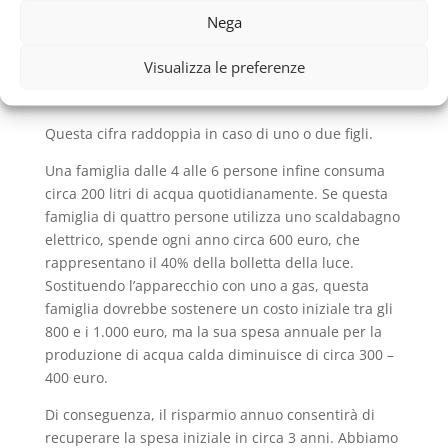
certo periodo di tempo (che varia secondo le
Nega
dimensioni dell’apparecchio, ma di solito è compreso
tra la mezzora e l’ora). In genere il consumo
Visualizza le preferenze
giornaliero d’acqua di una famiglia di 2 persone è di
60 litri.
Questa cifra raddoppia in caso di uno o due figli.
Una famiglia dalle 4 alle 6 persone infine consuma
circa 200 litri di acqua quotidianamente. Se questa
famiglia di quattro persone utilizza uno scaldabagno
elettrico, spende ogni anno circa 600 euro, che
rappresentano il 40% della bolletta della luce.
Sostituendo l’apparecchio con uno a gas, questa
famiglia dovrebbe sostenere un costo iniziale tra gli
800 e i 1.000 euro, ma la sua spesa annuale per la
produzione di acqua calda diminuisce di circa 300 –
400 euro.
Di conseguenza, il risparmio annuo consentirà di
recuperare la spesa iniziale in circa 3 anni. Abbiamo