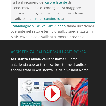
si ha il recupero del
calore latente
di
condensazione e di conseguenza maggiore
efficienza energetica rispetto ad una caldaia
tradizionale. [
To be continued…
]
Scaldabagno a Gas Vaillant Albano
siamo un’azienda
operante nel settore termoidraulico specializzata in
Assistenza Caldaie Vaillant a Roma e provincia
ASSISTENZA CALDAIE VAILLANT ROMA
Assistenza Caldaie Vaillant Roma
⭐ Siamo
un’azienda operante nel settore termoidraulico
specializzata in Assistenza Caldaie Vaillant Roma