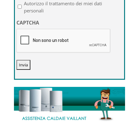
l'informativa
Autorizzo il trattamento dei miei dati
sulla
personali
privacy
CAPTCHA
*