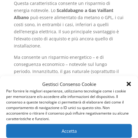
Questa caratteristica consente un risparmio di
energia notevole. Lo
Scaldabagno a Gas Vaillant
Albano
può essere alimentato da metano o GPL, i cui
costi sono, in entrambi i casi, inferiori a quelli
dell’energia elettrica. Il suo principale svantaggio è
l’elevato costo di acquisto e più ancora quello di
installazione.
Ma consente un risparmio energetico – e di
conseguenza economico – notevole sul lungo
periodo. Innanzitutto, il gas naturale (soprattutto il
metano) è molto più economico dell’energia elettrica;
Gestisci Consenso Cookie
inoltre, come menzionavamo prima, l’accensione
Per fornire le migliori esperienze, utilizziamo tecnologie come i cookie
della caldaia è subordinata esclusivamente
per memorizzare e/o accedere alle informazioni del dispositivo. Il
all’apertura del rubinetto dell’acqua calda. Un
consenso a queste tecnologie ci permetterà di elaborare dati come il
ulteriore vantaggio è il fatto di provvedere acqua
comportamento di navigazione o ID unici su questo sito. Non
acconsentire o ritirare il consenso può influire negativamente su alcune
calda “infinita”, dato che si riscalda istantaneamente.
caratteristiche e funzioni.
Invece, con il modello elettrico, quando finisce
Accetta
l’acqua calda nel serbatoio, bisogna aspettare un