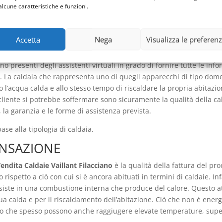
alcune caratteristiche e funzioni.
i azione o desiderio, passa attraverso di esso. Su internet si posso
 di alcuni lavori. Così anche quando si presentano delle necessità
unzionante o che comporta un notevole dispendio di energia, ci si 
Accetta
Nega
Visualizza le preferen
ò anche portare direttamente all’acquisto, perché magari la ricerca
d articoli del genere il web può offrire notevoli vantaggi anche da u
 presenti degli assistenti virtuali in grado di fornire tutte le inf
. La caldaia che rappresenta uno di quegli apparecchi di tipo domes
l’acqua calda e allo stesso tempo di riscaldare la propria abitazio
cliente si potrebbe soffermare sono sicuramente la qualità della ca
 la garanzia e le forme di assistenza prevista.
se alla tipologia di caldaia.
ENSAZIONE
endita Caldaie Vaillant Filacciano
è la qualità della fattura del pr
petto a ciò con cui si è ancora abituati in termini di caldaie. Inf
iste in una combustione interna che produce del calore. Questo at
ua calda e per il riscaldamento dell’abitazione. Ciò che non è ener
ico che spesso possono anche raggiugere elevate temperature, sup