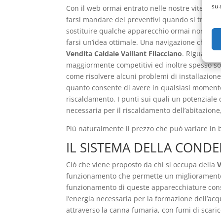
su 
Con il web ormai entrato nelle nostre vite, ogn
farsi mandare dei preventivi quando si tratta
sostituire qualche apparecchio ormai non più f
farsi un’idea ottimale. Una navigazione che pu
Vendita Caldaie Vaillant Filacciano
. Riguardo a
maggiormente competitivi ed inoltre spesso sono
come risolvere alcuni problemi di installazione
quanto consente di avere in qualsiasi momento 
riscaldamento. I punti sui quali un potenziale 
necessaria per il riscaldamento dell’abitazione,
Più naturalmente il prezzo che può variare in ba
IL SISTEMA DELLA COND
Ciò che viene proposto da chi si occupa della
V
funzionamento che permette un miglioramento ris
funzionamento di queste apparecchiature cons
l’energia necessaria per la formazione dell’acq
attraverso la canna fumaria, con fumi di scar