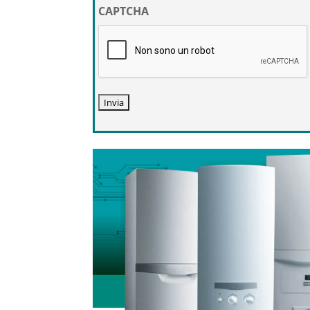
privacy
CAPTCHA
*