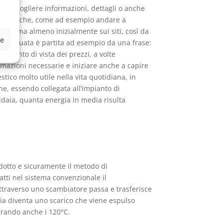
no raccogliere informazioni, dettagli o anche
 domestiche, come ad esempio andare a
informa almeno inizialmente sui siti, così da
ze
 effettuata è partita ad esempio da una frase:
n punto di vista dei prezzi, a volte
ormazioni necessarie e iniziare anche a capire
tico molto utile nella vita quotidiana, in
ne, essendo collegata all’impianto di
ldaia, quanta energia in media risulta
odotto e sicuramente il metodo di
atti nel sistema convenzionale il
traverso uno scambiatore passa e trasferisce
gia diventa uno scarico che viene espulso
erando anche i 120°C.