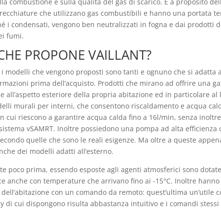
sulla combustione e sulla qualità del gas di scarico. E a proposito de
cchiature che utilizzano gas combustibili e hanno una portata ter
hé i condensati, vengono ben neutralizzati in fogna e dai prodotti d
ei fumi.
 CHE PROPONE VAILLANT?
, i modelli che vengono proposti sono tanti e ognuno che si adatta
rmazioni prima dell’acquisto. Prodotti che mirano ad offrire una g
all’aspetto esteriore della propria abitazione ed in particolare al 
modelli murali per interni, che consentono riscaldamento e acqua cald
in cui riescono a garantire acqua calda fino a 16l/min, senza inoltre
sistema vSAMRT. Inoltre possiedono una pompa ad alta efficienza 
secondo quelle che sono le reali esigenze. Ma oltre a queste appena
nche dei modelli adatti all’esterno.
iste poco prima, essendo esposte agli agenti atmosferici sono dotate
 anche con temperature che arrivano fino ai -15°C. Inoltre hanno l
no dell’abitazione con un comando da remoto: quest’ultima un’util
ay di cui dispongono risulta abbastanza intuitivo e i comandi stessi 