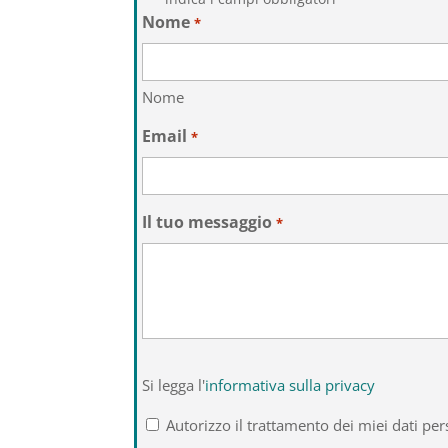
Nome
*
Nome
Email
*
Il tuo messaggio
*
Si
Si legga l'
informativa sulla privacy
legga
l'informativa
Autorizzo il trattamento dei miei dati per
sulla