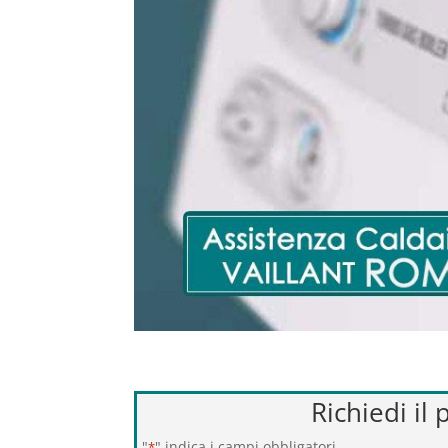
Richiedi il
"
" indica i campi obbligatori
*