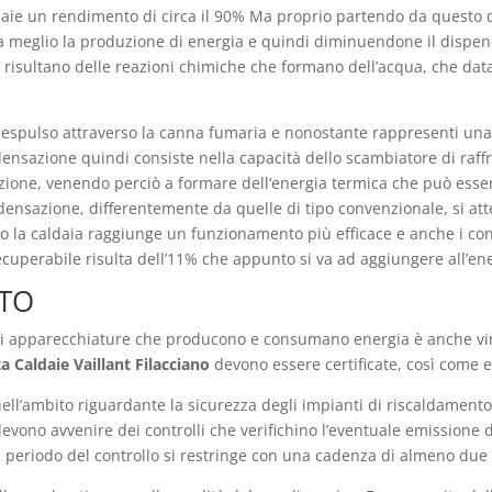
aie un rendimento di circa il 90% Ma proprio partendo da questo d
 meglio la produzione di energia e quindi diminuendone il dispend
 risultano delle reazioni chimiche che formano dell’acqua, che dat
 espulso attraverso la canna fumaria e nonostante rappresenti una 
densazione quindi consiste nella capacità dello scambiatore di raff
one, venendo perciò a formare dell’energia termica che può essere 
densazione, differentemente da quelle di tipo convenzionale, si atte
to la caldaia raggiunge un funzionamento più efficace e anche i con
ecuperabile risulta dell’11% che appunto si va ad aggiungere all’e
ATO
i di apparecchiature che producono e consumano energia è anche vi
a Caldaie Vaillant Filacciano
devono essere certificate, così come 
ell’ambito riguardante la sicurezza degli impianti di riscaldamento,
evono avvenire dei controlli che verifichino l’eventuale emissione 
il periodo del controllo si restringe con una cadenza di almeno due