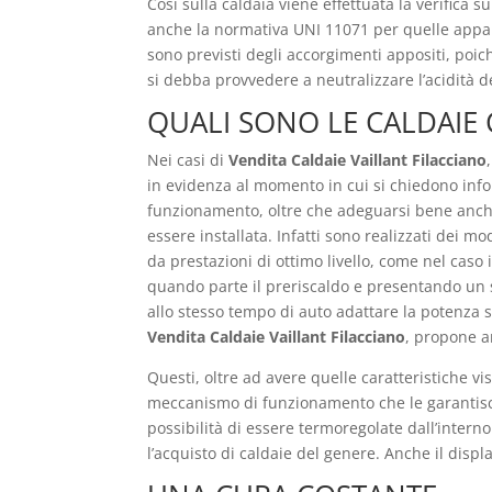
Così sulla caldaia viene effettuata la verifica 
anche la normativa UNI 11071 per quelle appare
sono previsti degli accorgimenti appositi, poic
si debba provvedere a neutralizzare l’acidità d
QUALI SONO LE CALDAIE
Nei casi di
Vendita Caldaie Vaillant Filacciano
in evidenza al momento in cui si chiedono info
funzionamento, oltre che adeguarsi bene anche 
essere installata. Infatti sono realizzati dei 
da prestazioni di ottimo livello, come nel caso 
quando parte il preriscaldo e presentando un 
allo stesso tempo di auto adattare la potenza 
Vendita Caldaie Vaillant Filacciano
, propone a
Questi, oltre ad avere quelle caratteristiche v
meccanismo di funzionamento che le garantisce
possibilità di essere termoregolate dall’inter
l’acquisto di caldaie del genere. Anche il displ