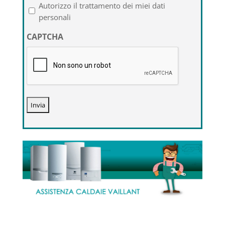
l'informativa
Autorizzo il trattamento dei miei dati
sulla
personali
privacy
CAPTCHA
*