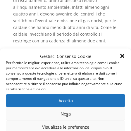
di riscaldamento, unito al discorso relativo
all’inquinamento ambientale. Infatti almeno ogni
quattro anni, devono avvenire dei controlli che
verifichino l’eventuale emissione di gas nocivi, per le
caldaie che hanno meno di otto anni di vita. Come le
caldaie invecchiano il periodo del controllo si
restringe con una cadenza di almeno due anni.
Così sulla caldaia viene effettuata la verifica sulla
Gestisci Consenso Cookie
combustione e sulla qualità del gas di scarico. E a
Per fornire le migliori esperienze, utilizziamo tecnologie come i cookie
proposito dello smaltimento dei fumi di scarico,
per memorizzare e/o accedere alle informazioni del dispositivo. Il
rientra anche la normativa UNI 11071 per quelle
consenso a queste tecnologie ci permetterà di elaborare dati come il
comportamento di navigazione o ID unici su questo sito. Non
apparecchiature che utilizzano gas combustibili e
acconsentire o ritirare il consenso può influire negativamente su alcune
hanno una portata termica inferiore ai 35Kw. In
caratteristiche e funzioni.
questi casi non sono previsti degli accorgimenti
appositi, poiché i condensati, vengono ben
Accetta
neutralizzati in fogna e dai prodotti del lavaggio e
scarichi domestici, così che non si debba provvedere
Nega
a neutralizzare l’acidità dei fumi.
Visualizza le preferenze
QUALI SONO LE CALDAIE CHE